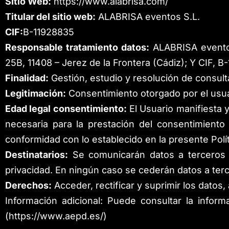
Sitio Web:
https://www.alabrisa.com/
Titular del sitio web:
ALABRISA eventos S.L.
CIF:
B-11928835
Responsable tratamiento datos:
ALABRISA evento
25B, 11408 – Jerez de la Frontera (Cádiz)
; Y CIF, B
Finalidad:
Gestión, estudio y resolución de consult
Legitimación:
Consentimiento otorgado por el usua
Edad legal consentimiento:
El Usuario manifiesta 
necesaria para la prestación del consentimiento
conformidad con lo establecido en la presente Polít
Destinatarios:
Se comunicarán datos a terceros pa
privacidad. En ningún caso se cederán datos a terc
Derechos:
Acceder, rectificar y suprimir los datos
Información adicional: Puede consultar la inform
(
https://www.aepd.es/
)